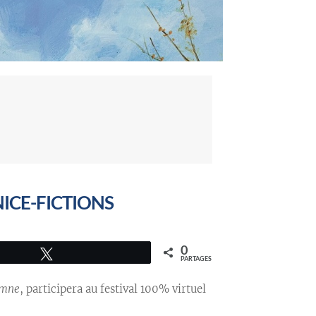
NICE-FICTIONS
0
Tweetez
PARTAGES
omne
, participera au festival 100% virtuel