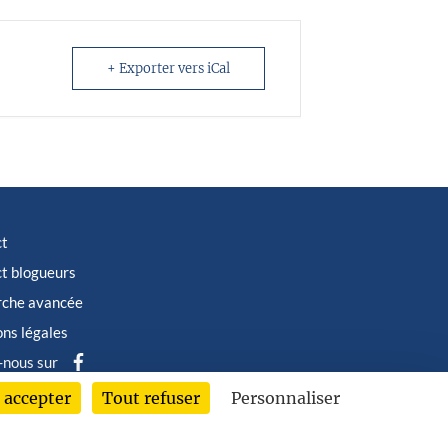
+ Exporter vers iCal
ct
t blogueurs
rche avancée
ns légales
-nous sur
 accepter
Tout refuser
Personnaliser
6 © Albin Michel Imaginaire - Tous droits réservés