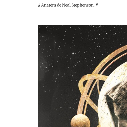
// Anatèm de Neal Stephenson. //