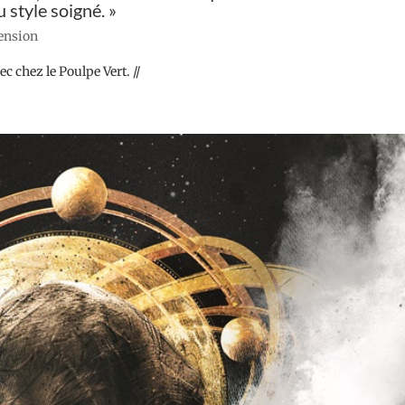
 style soigné. »
cension
c chez le Poulpe Vert. //