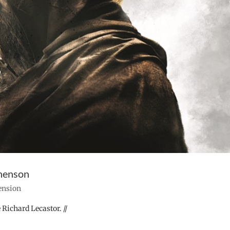
phenson
cension
 Richard Lecastor. //