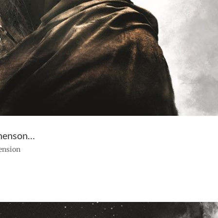
phenson…
cension