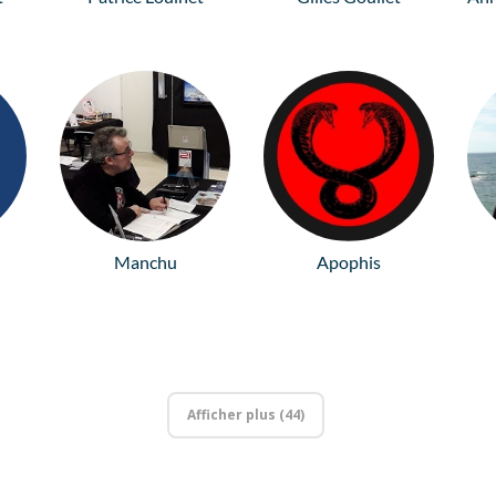
Manchu
Apophis
Afficher plus (44)