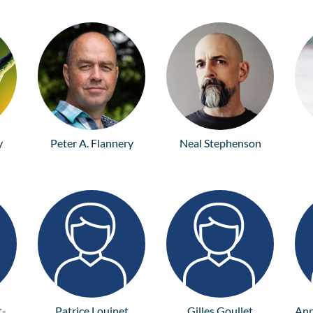
y
Peter A. Flannery
Neal Stephenson
t-
Patrice Louinet
Gilles Goullet
Ann