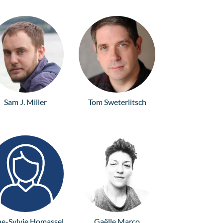
Sam J. Miller
Tom Sweterlitsch
e-Sylvie Homassel
Gaëlle Marco