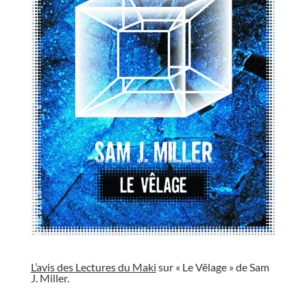
//
L’avis des Lectures du Maki
sur « Le Vêlage » de Sam
J. Miller.
//