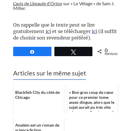
L’avis de L’épaule d’Orion
sur « Le Vêlage » de Sam J.
Miller.
//
On rappelle que le texte peut se lire
gratuitement
ici
et se télécharger
ici
(il suffit
de choisir son revendeur préféré).
0
Partagez
Tweetez
PARTAGES
Articles sur le même sujet
Blackfish City du côté de
« Bon gros coup de cœur
Chicago
pour ce premier tome
assez dingue, alors que le
sujet aurait pu très vite
m'ennuyer. J'avais peur de
l'angélisme, d'une facili...
Anatèm est un roman de
science fiction