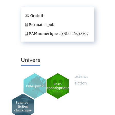
Gratuit
Format :
epub
EAN numérique :
9782226432797
Univers
Post-
Science-
Cyberpunk
apocalyptique
fiction
Science-
fiction
climatique