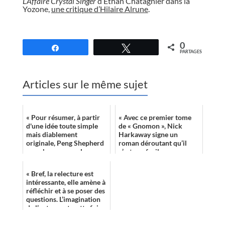
L’Affaire Crystal Singer
d’Ethan Chatagnier dans la
Yozone,
une critique d’Hilaire Alrune
.
//
0
Partagez
Tweetez
PARTAGES
Articles sur le même sujet
« Pour résumer, à partir
« Avec ce premier tome
d'une idée toute simple
de « Gnomon », Nick
mais diablement
Harkaway signe un
originale, Peng Shepherd
roman déroutant qu’il
nous brosse avec Les
n’est pas facile
Cartographes une histoire
d’appréhender pour de
de toute beau...
multiples raisons allant
« Bref, la relecture est
de ...
intéressante, elle amène à
réfléchir et à se poser des
questions. L’imagination
de l’auteur est, cette fois
encore, à la fête...