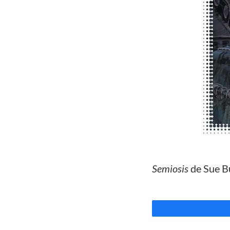
//
Semiosis
de Sue B
//