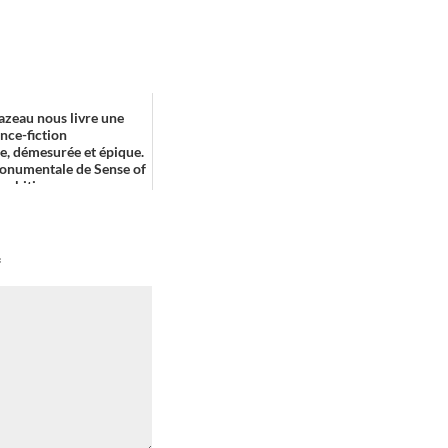
zeau nous livre une
nce-fiction
e, démesurée et épique.
onumentale de Sense of
mbition...
*