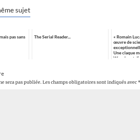
 même sujet
 mais pas sans
The Serial Reader...
« Romain Luca
œuvre de scie
exceptionnell
Une claque m
Wonder et d’a
re
ne sera pas publiée.
Les champs obligatoires sont indiqués avec