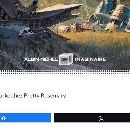
urke
chez Pretty Rosemary
.
Partagez
Tweetez