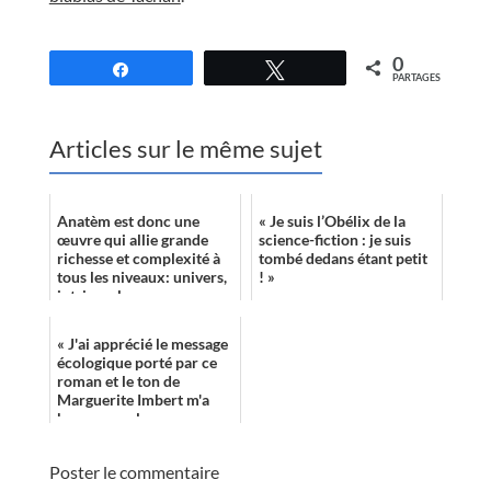
//
0
Partagez
Tweetez
PARTAGES
Articles sur le même sujet
Anatèm est donc une
« Je suis l’Obélix de la
œuvre qui allie grande
science-fiction : je suis
richesse et complexité à
tombé dedans étant petit
tous les niveaux: univers,
! »
intrigue, langage,
thématiques. Le voyage au
sein des c...
« J'ai apprécié le message
écologique porté par ce
roman et le ton de
Marguerite Imbert m'a
beaucoup plu. »
Poster le commentaire