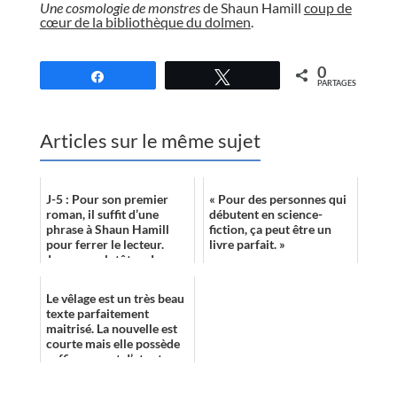
Une cosmologie de monstres
de Shaun Hamill
coup de
cœur de la bibliothèque du dolmen
.
//
0
Partagez
Tweetez
PARTAGES
Articles sur le même sujet
J-5 : Pour son premier
« Pour des personnes qui
roman, il suffit d’une
débutent en science-
phrase à Shaun Hamill
fiction, ça peut être un
pour ferrer le lecteur.
livre parfait. »
Jugez-en plutôt : « Je me
suis mis à collectionner
les let...
Le vêlage est un très beau
texte parfaitement
maitrisé. La nouvelle est
courte mais elle possède
suffisamment d’atouts
avec un univers post-
apocalypti...