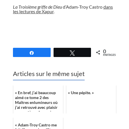
La Troisième griffe de Dieu
d’Adam-Troy Castro
dans
les lectures de Xapur
.
//
0
Partagez
Tweetez
PARTAGES
Articles sur le même sujet
« En bref, j’ai beaucoup
« Une pépite. »
aimé ce tome 2 des
Maîtres enlumineurs où
j’ai retrouvé avec plaisir
son système de magie
fascinant, ses
personnages attachan...
« Adam-Troy Castro me