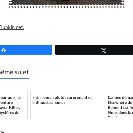
 Elbakin.net.
Partagez
Tweetez
 même sujet
eur que j’ai
« Un roman plutôt surprenant et
L'année démar
venture
enthousiasmant. »
Elsewhere de
ayer Killer,
Bennett est fi
mystères de
Nous dans la 
Rendez-vous d
re