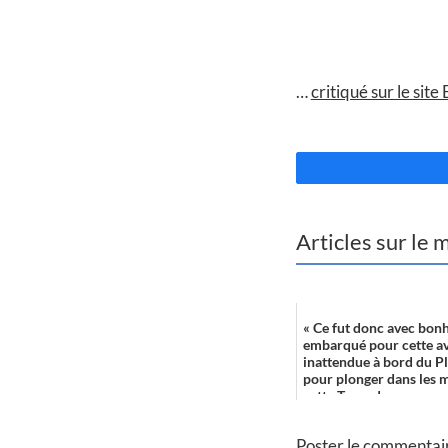
//
…
critiqué sur le site
//
Articles sur le
« Ce fut donc avec bonh
embarqué pour cette a
inattendue à bord du Pl
pour plonger dans les 
cette Terre du ...
Poster le commentai