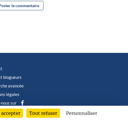
ct
t blogueurs
rche avancée
ns légales
-nous sur
 accepter
Tout refuser
Personnaliser
6 © Albin Michel Imaginaire - Tous droits réservés