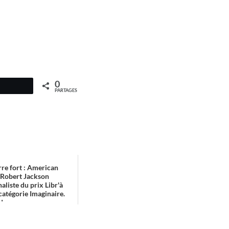
0
PARTAGES
re fort : American
 Robert Jackson
naliste du prix Libr'à
catégorie Imaginaire.
ans q...