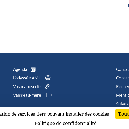
Agenda
Conta
L’odyssée AMI
Contac
Vos manuscrits
Reche
Vaisseau-mère
Mentio
Suivez
Tout
sation de services tiers pouvant installer des cookies
202
Politique de confidentialité