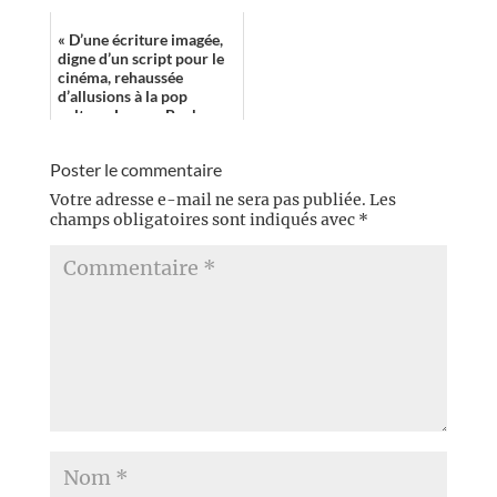
moi est l’unique i...
« D’une écriture imagée,
digne d’un script pour le
cinéma, rehaussée
d’allusions à la pop
culture, Lauren Beukes
déroule un récit nerveux
où l’on s’at...
Poster le commentaire
Votre adresse e-mail ne sera pas publiée.
Les
champs obligatoires sont indiqués avec
*