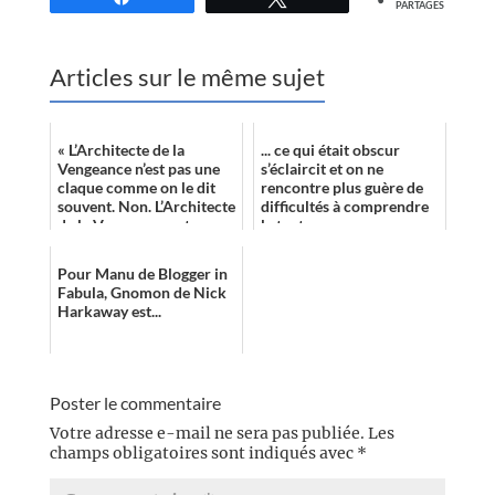
PARTAGES
Articles sur le même sujet
« L’Architecte de la
... ce qui était obscur
Vengeance n’est pas une
s’éclaircit et on ne
claque comme on le dit
rencontre plus guère de
souvent. Non. L’Architecte
difficultés à comprendre
de la Vengeance est une
le texte.
série d’uppercuts d’une
rare vi...
Pour Manu de Blogger in
Fabula, Gnomon de Nick
Harkaway est...
Poster le commentaire
Votre adresse e-mail ne sera pas publiée.
Les
champs obligatoires sont indiqués avec
*