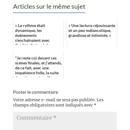
Articles sur le même sujet
« Le rythme était
« Une lecture réjouissante
dynamique, les
et un peu mélancolique,
événements
grandiose et intimiste. »
s'enchaînaient avec
fluidité. J'attends le
prochain roman de
l'auteur avec impatience !
"Je reste coi devant ces
»
scènes finales, et j’attends,
de ce fait, avec une
impatience folle, la suite
de cette aventure !"
Poster le commentaire
Votre adresse e-mail ne sera pas publiée.
Les
champs obligatoires sont indiqués avec
*