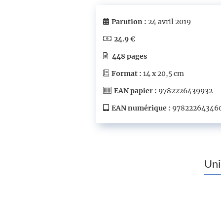
Parution :
24 avril 2019
24.9 €
448 pages
Format :
14 x 20,5 cm
EAN papier :
9782226439932
EAN numérique :
97822264346
Uni