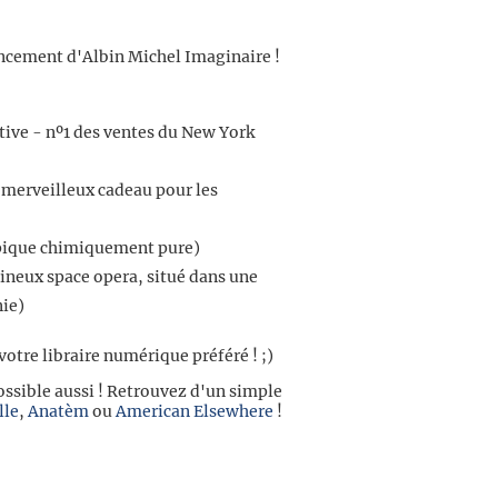
ancement d'Albin Michel Imaginaire !
tive - nº1 des ventes du New York
merveilleux cadeau pour les
pique chimiquement pure)
ineux space opera, situé dans une
ie)
tre libraire numérique préféré ! ;)
ossible aussi ! Retrouvez d'un simple
lle
,
Anatèm
ou
American Elsewhere
!