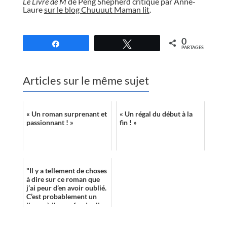
Le Livre de M
de Peng Shepherd critiqué par Anne-
Laure
sur le blog Chuuuut Maman lit
.
//
0
Partagez
Tweetez
PARTAGES
Articles sur le même sujet
« Un roman surprenant et
« Un régal du début à la
passionnant ! »
fin ! »
"Il y a tellement de choses
à dire sur ce roman que
j’ai peur d’en avoir oublié.
C’est probablement un
livre où il vous faudra lire
les premiers chapi...