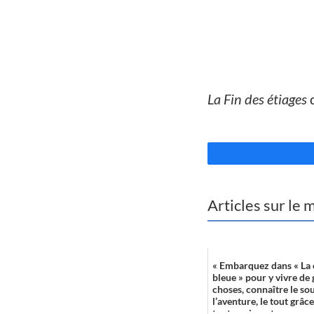
//
La Fin des étiages
d
//
Articles sur le
« Embarquez dans « La 
bleue » pour y vivre de
choses, connaître le sou
l’aventure, le tout grâce
toute puissant...