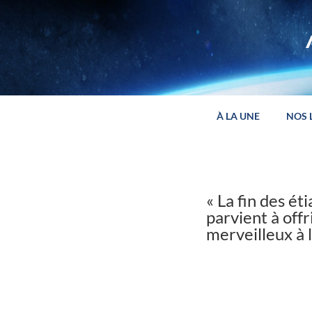
Panneau de gestion des cookies
À LA UNE
NOS 
« La fin des ét
parvient à offr
merveilleux à l