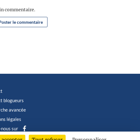
ain commentaire.
ct
t blogueurs
rche avancée
ns légales
-nous sur
 accepter
Tout refuser
Personnaliser