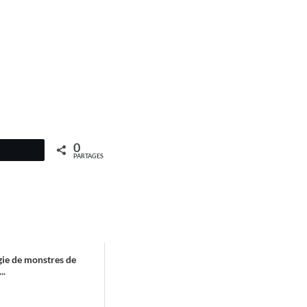
0
PARTAGES
ie de monstres de
..