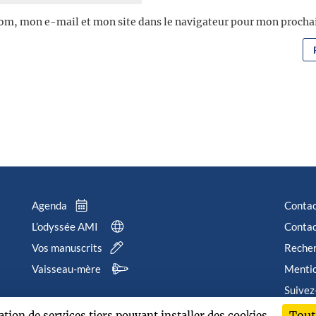
om, mon e-mail et mon site dans le navigateur pour mon proch
Agenda
Conta
L’odyssée AMI
Contac
Vos manuscrits
Reche
Vaisseau-mère
Mentio
Suivez
Tout
sation de services tiers pouvant installer des cookies