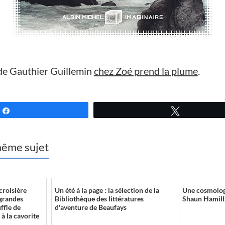
e Gauthier Guillemin
chez Zoé prend la plume
.
Partagez
Tweetez
 même sujet
croisière
Un été à la page : la sélection de la
Une cosmolog
 grandes
Bibliothèque des littératures
Shaun Hamill.
ffle de
d'aventure de Beaufays
 à la cavorite