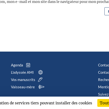
om, mon e-mail et mon site dans le navigateur pour mon proch
Agenda
Conta
L’odyssée AMI
Contac
Vos manuscrits
Reche
Vaisseau-mère
Mentio
Suivez
Tout
sation de services tiers pouvant installer des cookies
202