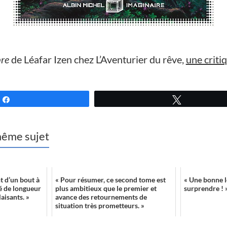
bre
de Léafar Izen chez L’Aventurier du rêve,
une criti
Partagez
Tweetez
 même sujet
t d’un bout à
« Pour résumer, ce second tome est
« Une bonne l
vé de longueur
plus ambitieux que le premier et
surprendre ! 
aisants. »
avance des retournements de
situation très prometteurs. »