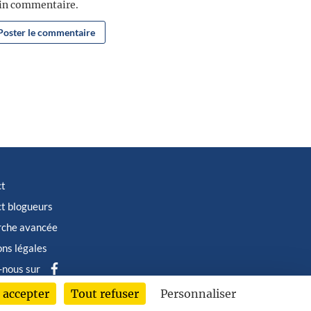
ain commentaire.
ct
t blogueurs
rche avancée
ns légales
-nous sur
 accepter
Tout refuser
Personnaliser
6 © Albin Michel Imaginaire - Tous droits réservés