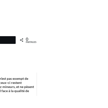
0
PARTAGES
 n’est pas exempt de
ceux-ci restent
ez mineurs, et ne pèsent
 face à la qualité de
.