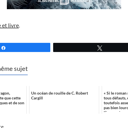
 et livre
.
Partagez
Tweetez
 même sujet
ragon,
Un océan de rouille de C. Robert
« Si le roman
te que cette
Cargill
tous défauts, 
ques et de son
toutefois ass
pas bien lourd
l’immersion ..
re