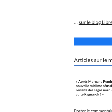
//
…
sur le blog Libre
//
Articles sur le
« Après Morgane Pend
nouvelle sublime réussi
revisite des sagas nordi
culte Ragnarök ! »
Poster le commentai