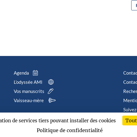
Agenda
Conta
L’odyssée AMI
Contac
Vos manuscrits
Reche
Vaisseau-mère
Mentio
Suivez
Tout
sation de services tiers pouvant installer des cookies
202
Politique de confidentialité