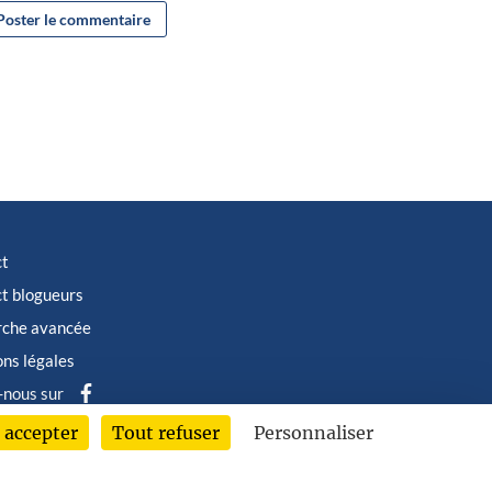
ct
t blogueurs
rche avancée
ns légales
-nous sur
 accepter
Tout refuser
Personnaliser
6 © Albin Michel Imaginaire - Tous droits réservés