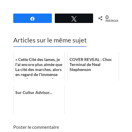
//
0
Partagez
Tweetez
PARTAGES
Articles sur le même sujet
« Cette Cité des lames, je
COVER REVEAL : Choc
l'ai encore plus aimée que
Terminal de Neal
La cité des marches, alors
Stephenson
en regard de l'immense
coup de cœur que m'a
procuré le premier opus,
...
Sur Cultur Advisor...
Poster le commentaire