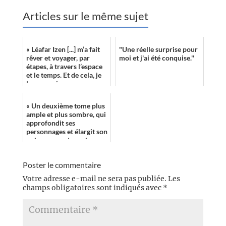
Articles sur le même sujet
« Léafar Izen [...] m’a fait
"Une réelle surprise pour
rêver et voyager, par
moi et j'ai été conquise."
étapes, à travers l’espace
et le temps. Et de cela, je
le remercie. »
« Un deuxième tome plus
ample et plus sombre, qui
approfondit ses
personnages et élargit son
univers vers des enjeux
de guerre imminente. »
Poster le commentaire
Votre adresse e-mail ne sera pas publiée.
Les
champs obligatoires sont indiqués avec
*