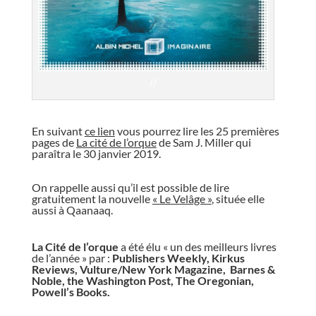
//
//
En suivant
ce lien
vous pourrez lire les 25 premières
pages de
La cité de l’orque
de Sam J. Miller qui
paraîtra le 30 janvier 2019.
//
On rappelle aussi qu’il est possible de lire
gratuitement la nouvelle
« Le Velâge »
, située elle
aussi à Qaanaaq.
//
La Cité de l’orque
a été élu « un des meilleurs livres
de l’année » par :
Publishers Weekly
,
Kirkus
Reviews
,
Vulture/New York Magazine
,
Barnes &
Noble,
the Washington Post
,
The Oregonian
,
Powell’s Books.
//