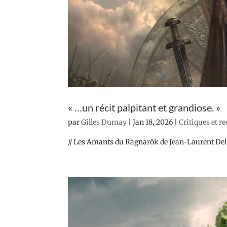
« …un récit palpitant et grandiose. »
par
Gilles Dumay
|
Jan 18, 2026
|
Critiques et r
// Les Amants du Ragnarök de Jean-Laurent Del S