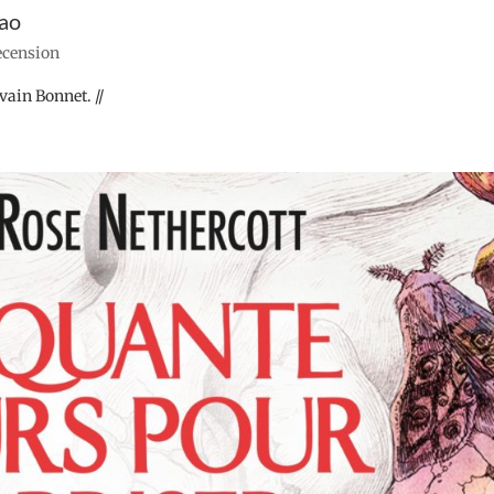
Rao
recension
lvain Bonnet. //