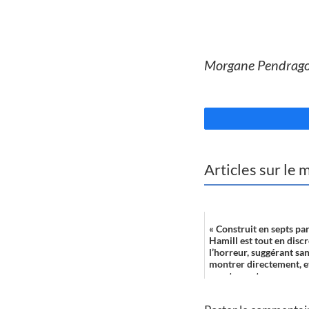
//
Morgane Pendrag
//
Articles sur le
« Construit en septs pa
Hamill est tout en disc
l’horreur, suggérant sa
montrer directement, et
exactement ce qu...