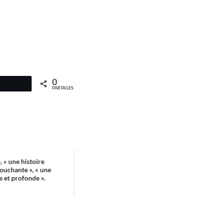
0
PARTAGES
, « une histoire
touchante », « une
e et profonde ».