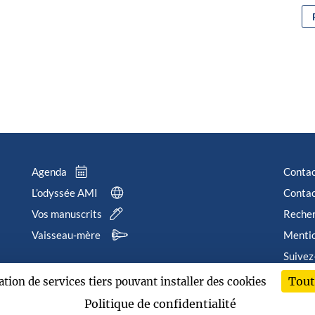
Agenda
Conta
L’odyssée AMI
Contac
Vos manuscrits
Reche
Vaisseau-mère
Mentio
Suivez
Tout
sation de services tiers pouvant installer des cookies
202
Politique de confidentialité