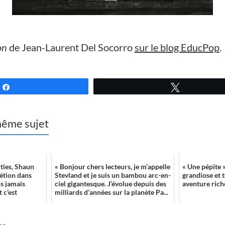
on
de Jean-Laurent Del Socorro
sur le blog EducPop
.
Partagez
Tweetez
 même sujet
rties, Shaun
« Bonjour chers lecteurs, je m’appelle
« Une pépite »
rétion dans
Stevland et je suis un bambou arc-en-
grandiose et 
ns jamais
ciel gigantesque. J’évolue depuis des
aventure rich
 c’est
milliards d’années sur la planète Pa...