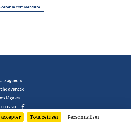
ct
t blogueurs
rche avancée
ns légales
-nous sur
 accepter
Tout refuser
Personnaliser
6 © Albin Michel Imaginaire - Tous droits réservés