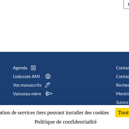
Agenda
Conta
L’odyssée AMI
Contac
Vos manuscrits
Reche
Vaisseau-mère
Mentio
Suivez
Tout
sation de services tiers pouvant installer des cookies
202
Politique de confidentialité