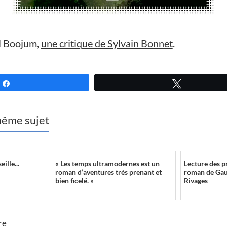
el Boojum,
une critique de Sylvain Bonnet
.
Partagez
Tweetez
 même sujet
ille...
« Les temps ultramodernes est un
Lecture des p
roman d’aventures très prenant et
roman de Gaut
bien ficelé. »
Rivages
re