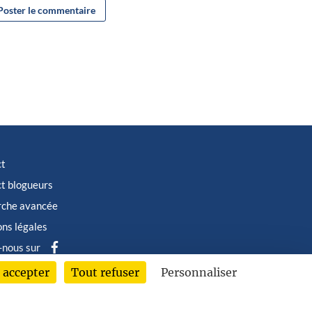
ct
t blogueurs
rche avancée
ns légales
-nous sur
 accepter
Tout refuser
Personnaliser
6 © Albin Michel Imaginaire - Tous droits réservés