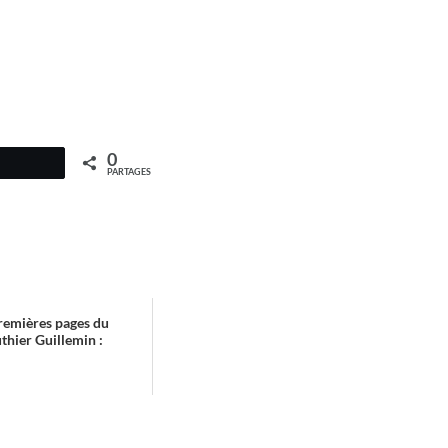
0
PARTAGES
remières pages du
hier Guillemin :