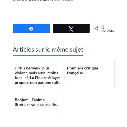
//
0
Partagez
Tweetez
PARTAGES
Articles sur le même sujet
« Plus nerveux, plus
Première critique
violent, mais aussi moins
française...
focalisé, La Fin des étiages
propose non pas une suite
mais une extension de
l’univers abordé dans
Riva...
Boojum - l'animal
littéraire vous conseille...