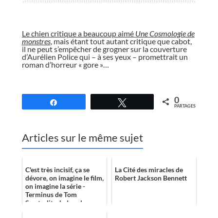
//
Le chien critique a beaucoup aimé
Une Cosmologie de
monstres
, mais étant tout autant critique que cabot,
il ne peut s’empêcher de grogner sur la couverture
d’Aurélien Police qui – à ses yeux – promettrait un
roman d’horreur « gore »…
//
0
Partagez
Tweetez
PARTAGES
Articles sur le même sujet
C'est très incisif, ça se
La Cité des miracles de
dévore, on imagine le film,
Robert Jackson Bennett
on imagine la série -
Terminus de Tom
Sweterlitsch dans le
journal du rôliste