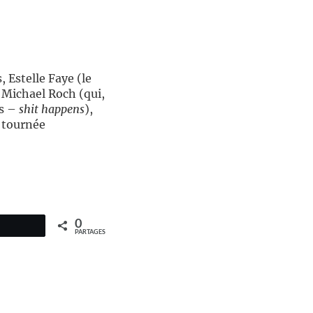
 Estelle Faye (le
 Michael Roch (qui,
es –
shit happens
),
 tournée
0
PARTAGES