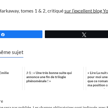
arkaway, tomes 1 & 2, critiqué
sur l’excellent blog Y
Partagez
Tweetez
 même sujet
Emilie
J-1 : « Une très bonne suite qui
« Lire La nuit
annonce une fin de trilogie
pour moi une 
phénoménale ! »
que ce roman 
ma position c
ronronnante de
re
ne sera pas publiée.
Les champs obligatoires sont indiqués avec