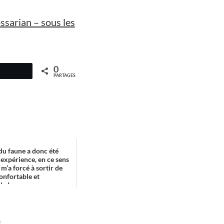
ossarian – sous les
0
PARTAGES
 du faune a donc été
expérience, en ce sens
m’a forcé à sortir de
onfortable et
 le...
*