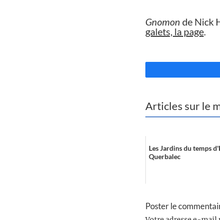
//
Gnomon
de Nick H
galets, la page
.
//
Articles sur le
Les Jardins du temps d'
Querbalec
Poster le commentai
Votre adresse e-mail 