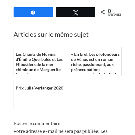
0
Partagez
Tweetez
PARTAGES
Articles sur le même sujet
Les Chants de Nüying
« En bref, Les profondeurs
d’Émilie Querbalec et Les
de Vénus est un roman
Flibustiers de la mer
riche, passionnant, aux
chimique de Marguerite
préoccupations
Imbert
modernes et très facile à
lire (bien plus accessible
que le cy...
Prix Julia Verlanger 2020
Poster le commentaire
Votre adresse e-mail ne sera pas publiée.
Les