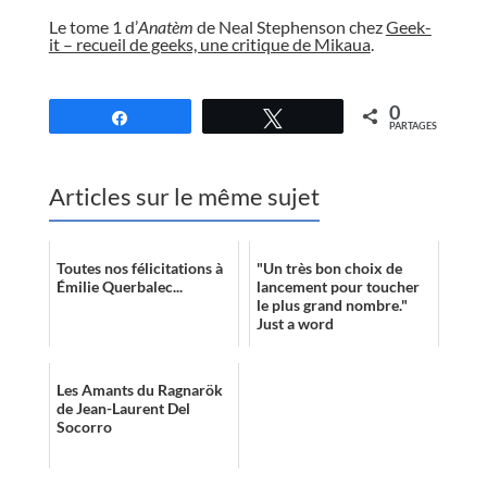
Le tome 1 d’
Anatèm
de Neal Stephenson chez
Geek-
it – recueil de geeks, une critique de Mikaua
.
//
0
Partagez
Tweetez
PARTAGES
Articles sur le même sujet
Toutes nos félicitations à
"Un très bon choix de
Émilie Querbalec...
lancement pour toucher
le plus grand nombre."
Just a word
Les Amants du Ragnarök
de Jean-Laurent Del
Socorro