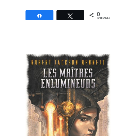
0
Partagez
Tweetez
PARTAGES
//