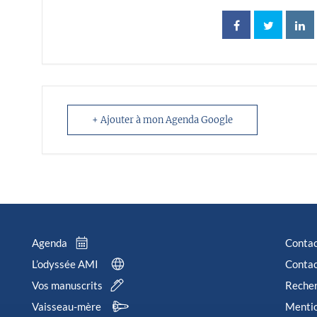
+ Ajouter à mon Agenda Google
Agenda
Conta
L’odyssée AMI
Contac
Vos manuscrits
Reche
Vaisseau-mère
Mentio