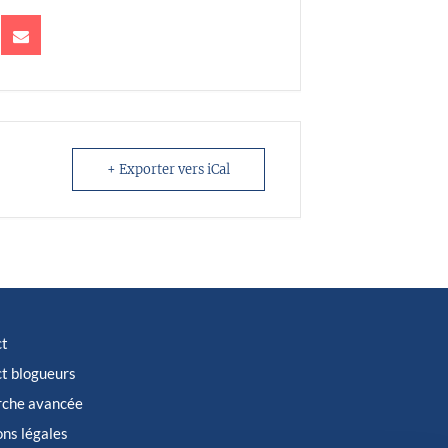
+ Exporter vers iCal
ct
t blogueurs
rche avancée
ns légales