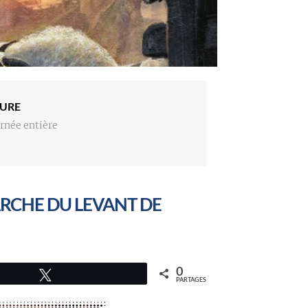
URE
rnée entière
ARCHE DU LEVANT DE
0
Tweetez
PARTAGES