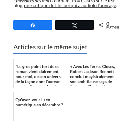
Émissaires des morts
d’Adam-Troy Castro sur le RSF
blog,
une critique de Lhisbei qui a audiolu l’ouvrage
.
//
0
Partagez
Tweetez
PARTAGES
Articles sur le même sujet
"Le gros point fort de ce
« Avec Les Terres Closes,
roman vient clairement,
Robert Jackson Bennett
pour moi, de son univers,
conclut magistralement
de la façon dont l’auteur
son ambitieuse saga de
construit ce dernier et
fantasy mêlant actions et
s’amuse avec, tout en of...
émotions à la juste dose.
Amo...
Qu'avez-vous lu en
numérique en décembre ?