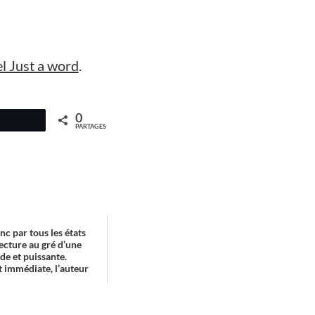
el Just a word
.
0
PARTAGES
nc par tous les états
lecture au gré d’une
de et puissante.
t immédiate, l’auteur
...