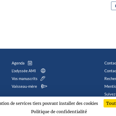
Agenda
Conta
L’odyssée AMI
Contac
Vos manuscrits
Reche
Vaisseau-mère
Mentio
Suivez
Tout
sation de services tiers pouvant installer des cookies
202
Politique de confidentialité