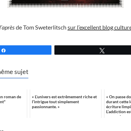
d’après
de Tom Sweterlitsch
sur l’excellent blog cultur
Partagez
Tweetez
 même sujet
un roman de
« L’univers est extrêmement riche et
« On passe do
nt"
l’intrigue tout simplement
durant cette 
passionnante. »
écriture limpi
L’addiction es
nous mène par 