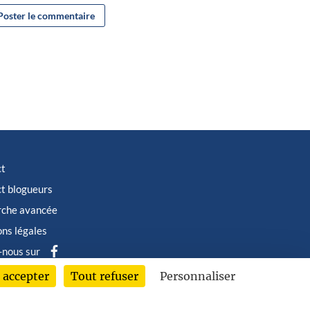
ct
t blogueurs
rche avancée
ns légales
-nous sur
 accepter
Tout refuser
Personnaliser
6 © Albin Michel Imaginaire - Tous droits réservés