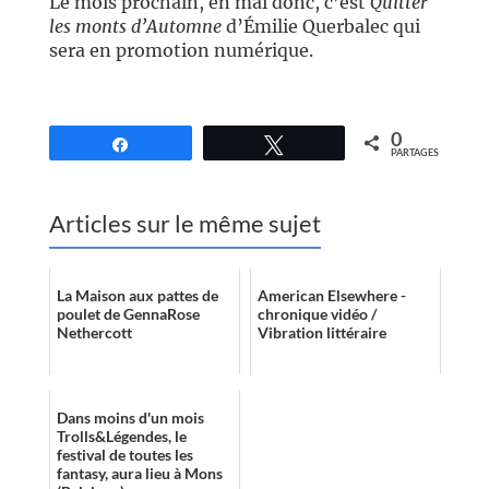
Le mois prochain, en mai donc, c’est
Quitter
les monts d’Automne
d’Émilie Querbalec qui
sera en promotion numérique.
//
0
Partagez
Tweetez
PARTAGES
Articles sur le même sujet
La Maison aux pattes de
American Elsewhere -
poulet de GennaRose
chronique vidéo /
Nethercott
Vibration littéraire
Dans moins d'un mois
Trolls&Légendes, le
festival de toutes les
fantasy, aura lieu à Mons