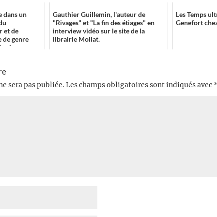
 dans un
Gauthier Guillemin, l'auteur de
Les Temps ul
 du
"Rivages" et "La fin des étiages" en
Genefort che
r et de
interview vidéo sur le site de la
e de genre
librairie Mollat.
 sin...
re
ne sera pas publiée.
Les champs obligatoires sont indiqués avec