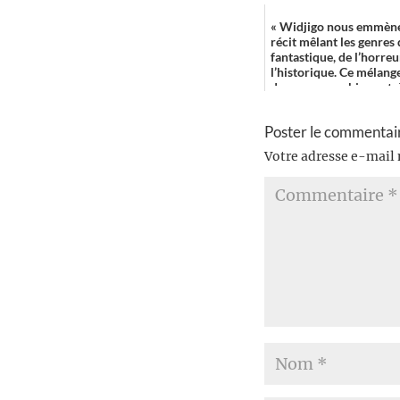
« Widjigo nous emmène
récit mêlant les genres
fantastique, de l’horreu
l’historique. Ce mélang
donne une ambiance très
Poster le commentai
Votre adresse e-mail 