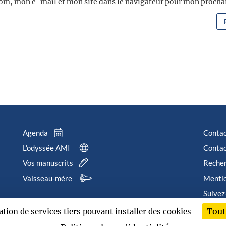
om, mon e-mail et mon site dans le navigateur pour mon proch
Agenda
Conta
L’odyssée AMI
Contac
Vos manuscrits
Reche
Vaisseau-mère
Mentio
Suivez
Tout
sation de services tiers pouvant installer des cookies
202