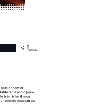
0
PARTAGES
 passionnant et
itable fable écologique
e très riche, il nous
s un monde nouveau ou
..