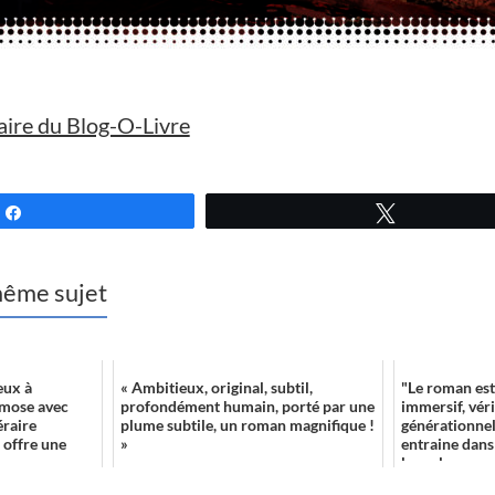
ire du Blog-O-Livre
Partagez
Tweetez
 même sujet
eux à
« Ambitieux, original, subtil,
"Le roman est
osmose avec
profondément humain, porté par une
immersif, vér
éraire
plume subtile, un roman magnifique !
générationnell
, offre une
»
entraine dan
les valeurs co.