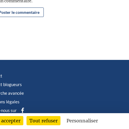
ain commentaire.
ct
t blogueurs
rche avancée
ns légales
-nous sur
 accepter
Tout refuser
Personnaliser
6 © Albin Michel Imaginaire - Tous droits réservés