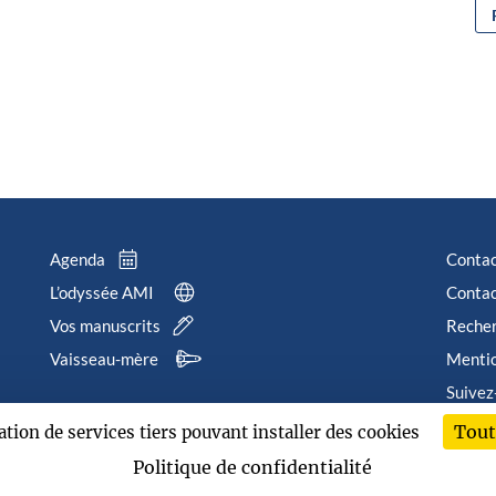
Agenda
Conta
L’odyssée AMI
Contac
Vos manuscrits
Reche
Vaisseau-mère
Mentio
Suivez
Tout
sation de services tiers pouvant installer des cookies
202
Politique de confidentialité