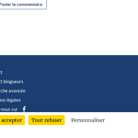
ct
t blogueurs
rche avancée
ns légales
-nous sur
 accepter
Tout refuser
Personnaliser
6 © Albin Michel Imaginaire - Tous droits réservés