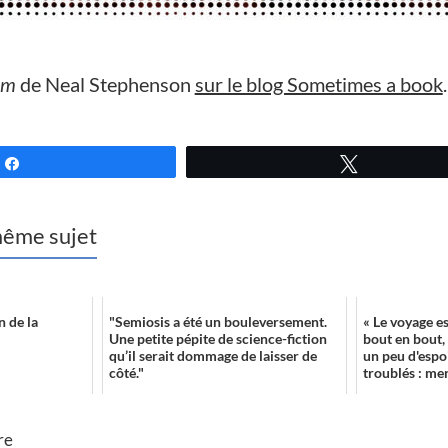
èm
de Neal Stephenson
sur le blog Sometimes a book
.
Partagez
Tweetez
 même sujet
 de la
"Semiosis a été un bouleversement.
« Le voyage es
Une petite pépite de science-fiction
bout en bout, 
qu’il serait dommage de laisser de
un peu d'espo
côté."
troublés : mer
re