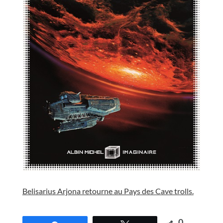
//
Belisarius Arjona retourne au Pays des Cave trolls.
//
0