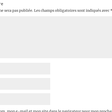
re
ne sera pas publiée.
Les champs obligatoires sont indiqués avec
om, mon e-mail et mon site dans le navigateur pour mon proch