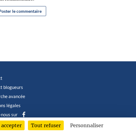
ct
t blogueurs
rche avancée
ns légales
-nous sur
 accepter
Tout refuser
Personnaliser
6 © Albin Michel Imaginaire - Tous droits réservés