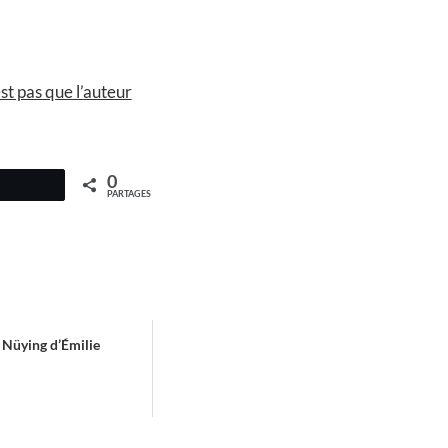
t pas que l’auteur
0
PARTAGES
 Nüying d’Émilie