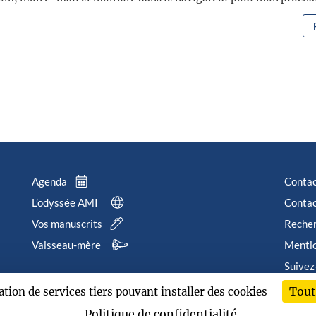
Agenda
Conta
L’odyssée AMI
Contac
Vos manuscrits
Reche
Vaisseau-mère
Mentio
Suivez
Tout
sation de services tiers pouvant installer des cookies
202
Politique de confidentialité