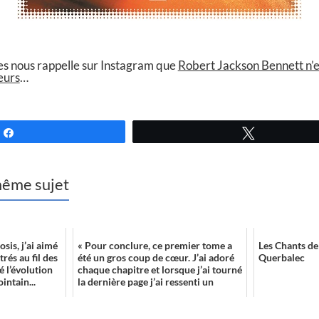
nes nous rappelle sur Instagram que
Robert Jackson Bennett n’es
eurs
…
Partagez
Tweetez
 même sujet
osis, j’ai aimé
« Pour conclure, ce premier tome a
Les Chants de
rés au fil des
été un gros coup de cœur. J’ai adoré
Querbalec
é l’évolution
chaque chapitre et lorsque j’ai tourné
intain...
la dernière page j’ai ressenti un
manqu...