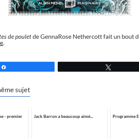
es de poulet
de GennaRose Nethercott fait un bout d
ue
.
Partagez
Tweetez
 même sujet
e - premier
Jack Barron a beaucoup aimé...
Programme Et