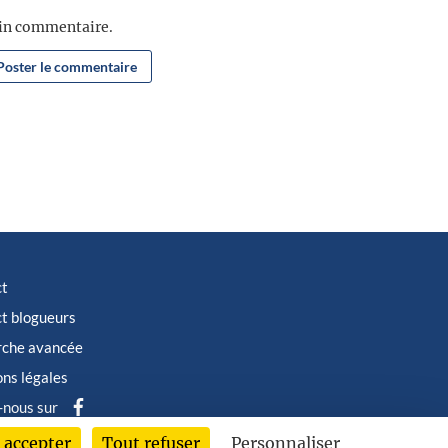
ain commentaire.
ct
t blogueurs
rche avancée
ns légales
-nous sur
 accepter
Tout refuser
Personnaliser