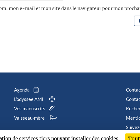
om, mon e-mail et mon site dans le navigateur pour mon proch
Agenda
Conta
L’odyssée AMI
Contac
Vos manuscrits
Reche
Vaisseau-mère
Mentio
Suivez
Tout
sation de services tiers pouvant installer des cookies