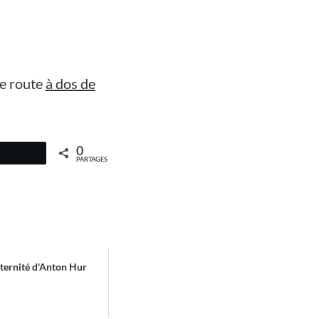
e route
à dos de
0
PARTAGES
ernité d'Anton Hur