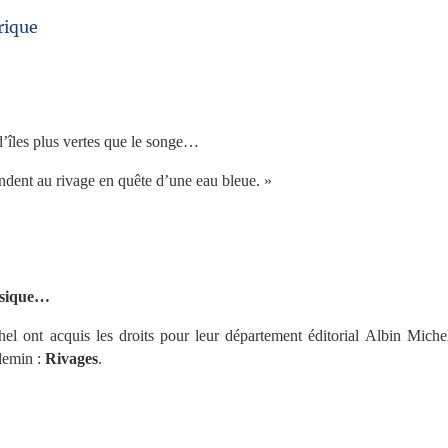
rique
, d’îles plus vertes que le songe…
ndent au rivage en quête d’une eau bleue. »
usique…
el ont acquis les droits pour leur département éditorial Albin Mich
lemin :
Rivages
.