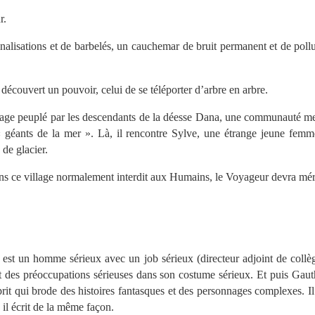
r.
canalisations et de barbelés, un cauchemar de bruit permanent et de poll
 découvert un pouvoir, celui de se téléporter d’arbre en arbre.
village peuplé par les descendants de la déesse Dana, une communauté m
 géants de la mer ». Là, il rencontre Sylve, une étrange jeune fem
 de glacier.
ans ce village normalement interdit aux Humains, le Voyageur devra méri
est un homme sérieux avec un job sérieux (directeur adjoint de collèg
et des préoccupations sérieuses dans son costume sérieux. Et puis Gau
prit qui brode des histoires fantasques et des personnages complexes. Il
s il écrit de la même façon.