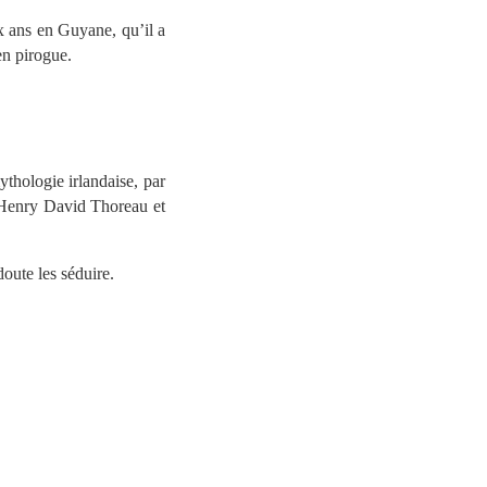
ix ans en Guyane, qu’il a
en pirogue.
thologie irlandaise, par
 Henry David Thoreau et
doute les séduire.