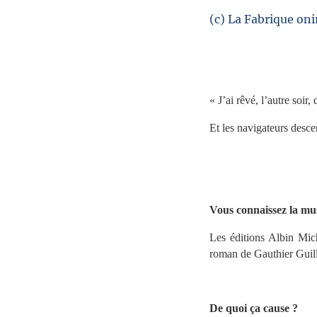
(c) La Fabrique oni
//
« J’ai rêvé, l’autre soir
Et les navigateurs desce
//
Vous connaissez la m
Les éditions Albin Mich
roman de Gauthier Guil
//
De quoi ça cause ?