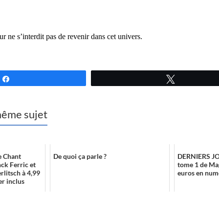
ur ne s’interdit pas de revenir dans cet univers.
Partagez
Tweetez
 même sujet
 Chant
De quoi ça parle ?
DERNIERS JOU
nck Ferric et
tome 1 de Mag
litsch à 4,99
euros en num
er inclus