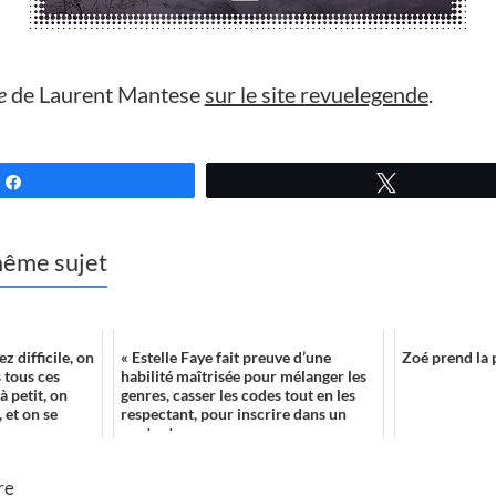
e
de Laurent Mantese
sur le site revuelegende
.
Partagez
Tweetez
 même sujet
z difficile, on
« Estelle Faye fait preuve d’une
Zoé prend la
 tous ces
habilité maîtrisée pour mélanger les
à petit, on
genres, casser les codes tout en les
 et on se
respectant, pour inscrire dans un
contexte ...
re