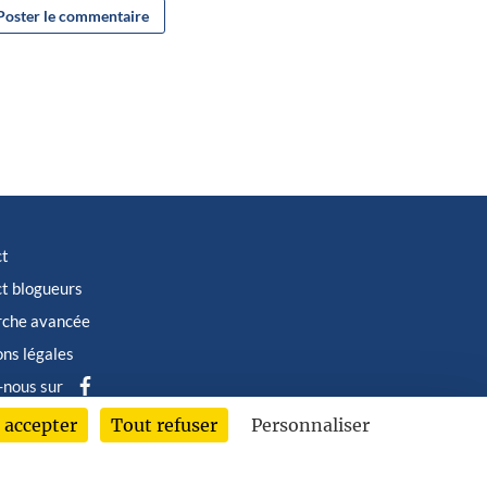
ct
t blogueurs
rche avancée
ns légales
-nous sur
 accepter
Tout refuser
Personnaliser
6 © Albin Michel Imaginaire - Tous droits réservés