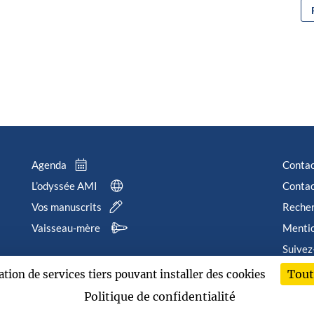
Agenda
Conta
L’odyssée AMI
Contac
Vos manuscrits
Reche
Vaisseau-mère
Mentio
Suivez
Tout
sation de services tiers pouvant installer des cookies
202
Politique de confidentialité