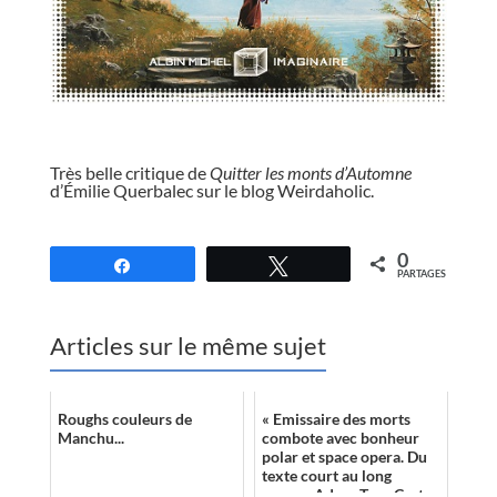
//
Très belle critique de
Quitter les monts d’Automne
d’Émilie Querbalec sur le blog Weirdaholic.
//
0
Partagez
Tweetez
PARTAGES
Articles sur le même sujet
Roughs couleurs de
« Emissaire des morts
Manchu...
combote avec bonheur
polar et space opera. Du
texte court au long
roman, Adam-Troy Castro