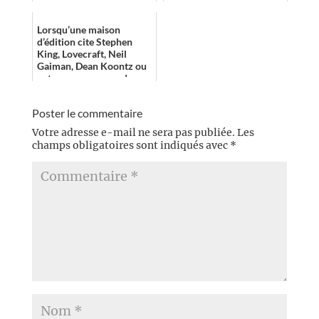
est parfaitement à l’aise
dans tous le...
Lorsqu’une maison
d’édition cite Stephen
King, Lovecraft, Neil
Gaiman, Dean Koontz ou
autres comme grandes
références pour un
roman sorti, j’ai tendan...
Poster le commentaire
Votre adresse e-mail ne sera pas publiée.
Les
champs obligatoires sont indiqués avec
*