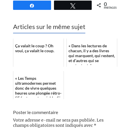
0
Partagez
Tweetez
PARTAGES
Articles sur le même sujet
Ça valait le coup ? Oh
« Dans les lectures de
voui, ça valait le coup.
chacun, il y a des livres
qui marquent, qui restent,
et d’autres qui se
contentent de passer.
Incontestablement, «
Gnomon » fig...
« Les Temps
ultramodernes permet
donc de vivre quelques
heures une plongée rétro-
SF fortement agréable. Si
vous aimez les romans un
peu gouailleurs de...
Poster le commentaire
Votre adresse e-mail ne sera pas publiée.
Les
champs obligatoires sont indiqués avec
*