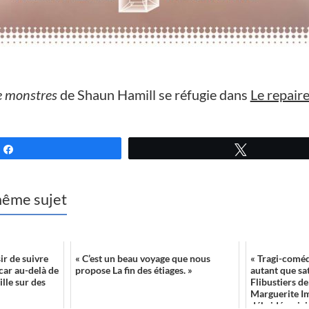
e monstres
de Shaun Hamill se réfugie dans
Le repaire
Partagez
Tweetez
 même sujet
ir de suivre
« C’est un beau voyage que nous
« Tragi-coméd
car au-delà de
propose La fin des étiages. »
autant que sat
ille sur des
Flibustiers d
Marguerite I
débridé, origin