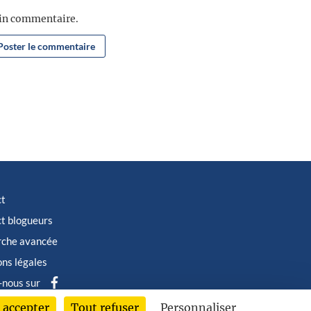
ain commentaire.
ct
t blogueurs
rche avancée
ns légales
-nous sur
 accepter
Tout refuser
Personnaliser