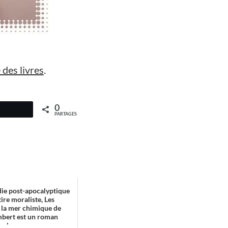
 des livres
.
0
PARTAGES
ie post-apocalyptique
ire moraliste, Les
e la mer chimique de
mbert est un roman
al...