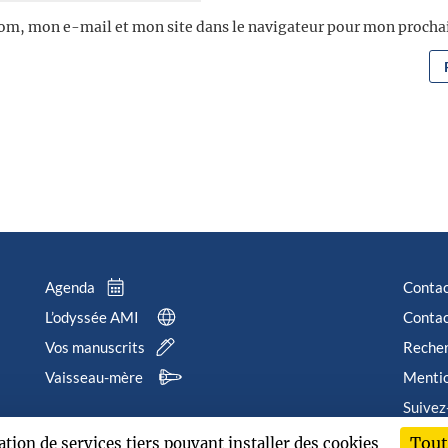
om, mon e-mail et mon site dans le navigateur pour mon proch
Agenda
Conta
L’odyssée AMI
Contac
Vos manuscrits
Reche
Vaisseau-mère
Mentio
Suivez
Tout
sation de services tiers pouvant installer des cookies