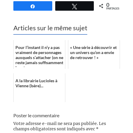
0
Partagez
Tweetez
PARTAGES
Articles sur le même sujet
Pour l’instant il n’y a pas
« Une série à découvrir et
vraiment de personnages
un univers qu’on a envie
auxquels s’attacher (on ne
de retrouver ! »
reste jamais suffisamment
longtemps avec eux pour
cela) mais le rythme ...
A la librairie Lucioles à
Vienne (Isère)...
Poster le commentaire
Votre adresse e-mail ne sera pas publiée.
Les
champs obligatoires sont indiqués avec
*