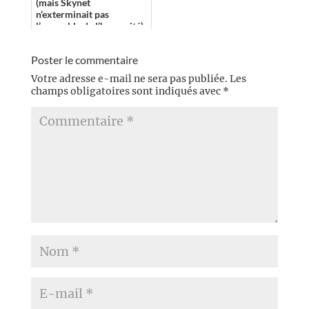
(mais Skynet
n’exterminait pas
l’ensemble de l’humanité),
Un océan de rouille est un
excellent premier rom...
Poster le commentaire
Votre adresse e-mail ne sera pas publiée.
Les
champs obligatoires sont indiqués avec
*