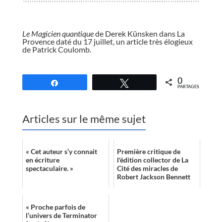
//
Le Magicien quantique
de Derek Künsken dans La
Provence daté du 17 juillet, un article très élogieux
de Patrick Coulomb.
//
0
Partagez
Tweetez
PARTAGES
Articles sur le même sujet
« Cet auteur s’y connait
Première critique de
en écriture
l'édition collector de La
spectaculaire. »
Cité des miracles de
Robert Jackson Bennett
« Proche parfois de
l’univers de Terminator